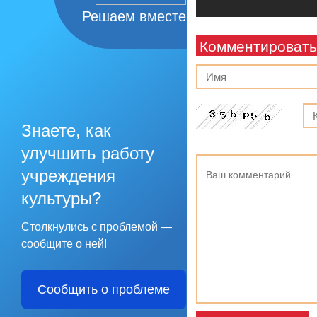
Решаем вместе
Комментировать
Знаете, как
улучшить работу
учреждения
культуры?
Столкнулись с проблемой —
сообщите о ней!
Сообщить о проблеме