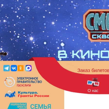
Заказ билето
О нас