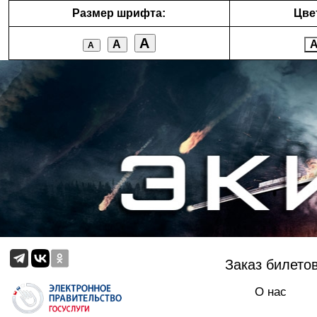
Размер шрифта:
Цве
А
А
А
Заказ билето
О нас