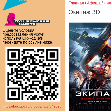
Главная
/
Афиша
/
Фи
Экипаж 3D
Оцените условия
предоставления услуг
используя QR-код или
перейдите по ссылке ниже
https://bus.gov.ru/qrcode/rate/349028