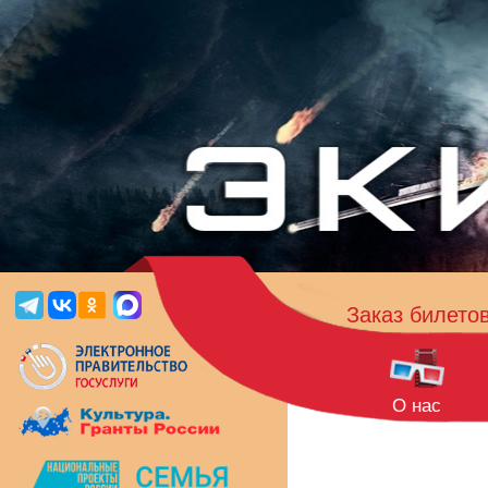
Заказ билето
О нас