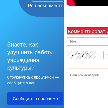
Решаем вместе
Комментировать
Знаете, как
улучшить работу
учреждения
культуры?
Столкнулись с проблемой —
сообщите о ней!
Сообщить о проблеме