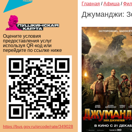
Главная
/
Афиша
/
Фи
Джуманджи: Зо
Оцените условия
предоставления услуг
используя QR-код или
перейдите по ссылке ниже
https://bus.gov.ru/qrcode/rate/349028