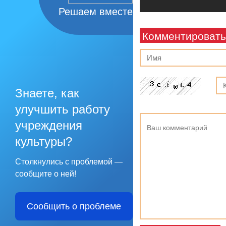
Решаем вместе
Комментировать
Знаете, как
улучшить работу
учреждения
культуры?
Столкнулись с проблемой —
сообщите о ней!
Сообщить о проблеме