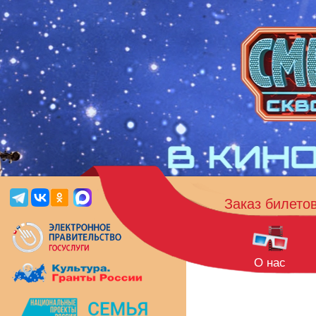
Заказ билето
О нас