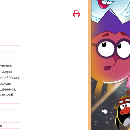
к
стислав
емидов,
илий Уткин,
Максим
 Ефремов,
 Алексей
ин