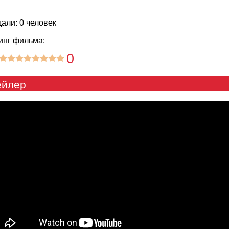
али: 0 человек
инг фильма:
0
ейлер