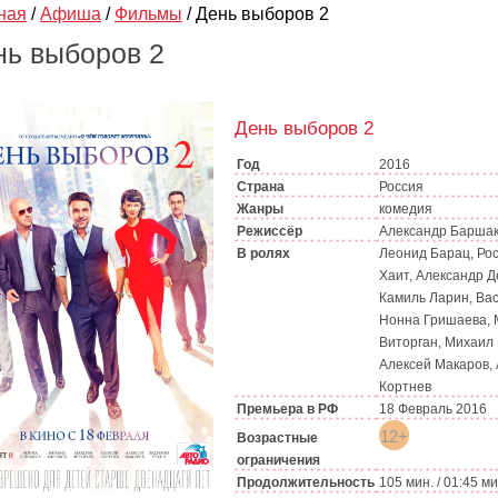
ная
/
Афиша
/
Фильмы
/
День выборов 2
нь выборов 2
День выборов 2
Год
2016
Страна
Россия
Жанры
комедия
Режиссёр
Александр Барша
В ролях
Леонид Барац, Ро
Хаит, Александр Д
Камиль Ларин, Вас
Нонна Гришаева, 
Виторган, Михаил
Алексей Макаров,
Кортнев
Премьера в РФ
18 Февраль 2016
12+
Возрастные
ограничения
Продолжительность
105 мин. / 01:45 м