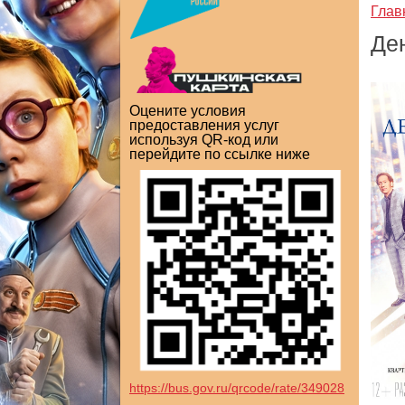
Глав
Де
Оцените условия
предоставления услуг
используя QR-код или
перейдите по ссылке ниже
https://bus.gov.ru/qrcode/rate/349028