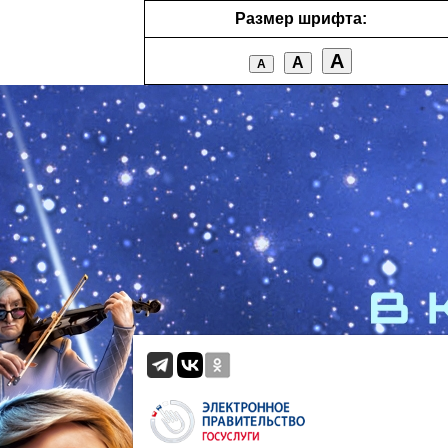
Размер шрифта:
А
А
А