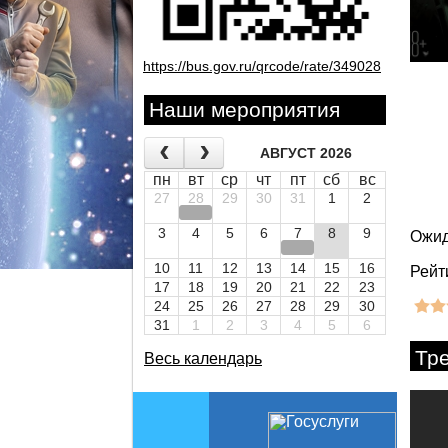
https://bus.gov.ru/qrcode/rate/349028
Наши мероприятия
АВГУСТ 2026
пн
вт
ср
чт
пт
сб
вс
27
28
29
30
31
1
2
3
4
5
6
7
8
9
Ожид
10
11
12
13
14
15
16
Рейт
17
18
19
20
21
22
23
24
25
26
27
28
29
30
31
1
2
3
4
5
6
Тр
Весь календарь