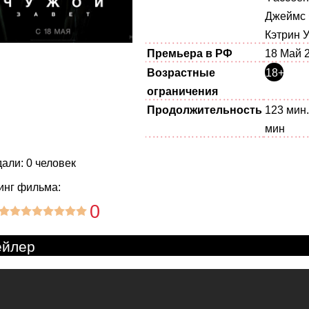
Джеймс 
Кэтрин 
Премьера в РФ
18 Май 
Возрастные
18+
ограничения
Продолжительность
123 мин.
мин
али: 0 человек
инг фильма:
0
ейлер