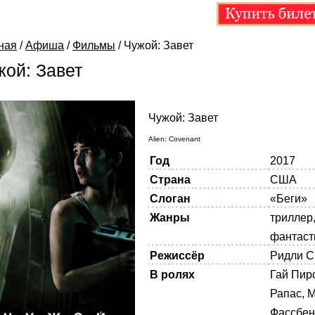
ная
/
Афиша
/
Фильмы
/
Чужой: Завет
жой: Завет
Чужой: Завет
Alien: Covenant
Год
2017
Страна
США
Слоган
«Беги»
Жанры
триллер
фантаст
Режиссёр
Ридли С
В ролях
Гай Пир
Рапас, 
Фассбен