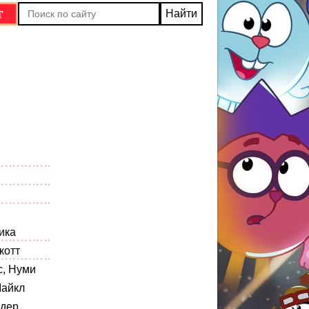
,
ика
котт
с, Нуми
Майкл
дер,