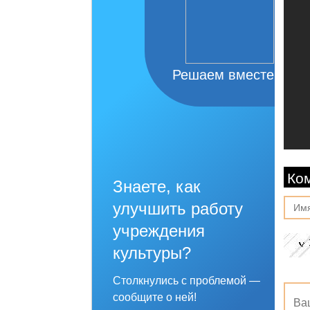
Решаем вместе
Ко
Знаете, как
улучшить работу
учреждения
культуры?
Столкнулись с проблемой —
сообщите о ней!