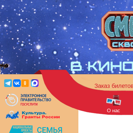
Заказ билето
О нас