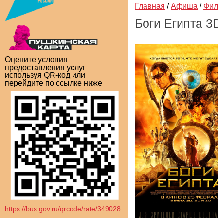
Главная
/
Афиша
/
Фи
Боги Египта 3
Оцените условия
предоставления услуг
используя QR-код или
перейдите по ссылке ниже
https://bus.gov.ru/qrcode/rate/349028