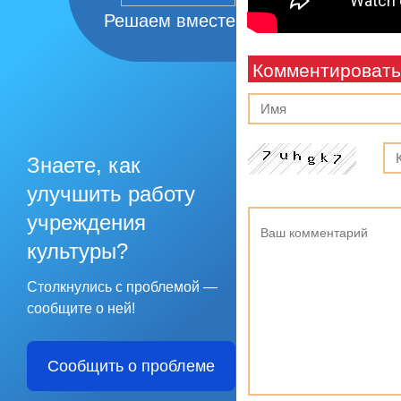
Решаем вместе
Комментировать
Знаете, как
улучшить работу
учреждения
культуры?
Столкнулись с проблемой —
сообщите о ней!
Сообщить о проблеме