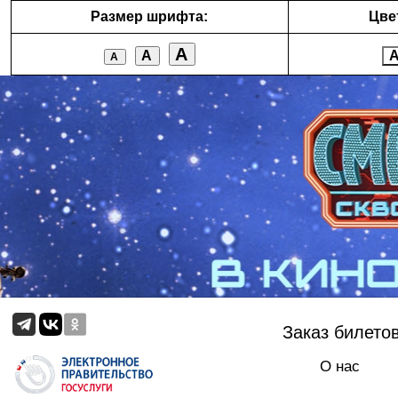
Размер шрифта:
Цве
А
А
А
Заказ билето
О нас