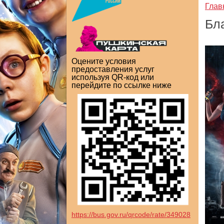
Глав
Бл
Оцените условия
предоставления услуг
используя QR-код или
перейдите по ссылке ниже
https://bus.gov.ru/qrcode/rate/349028