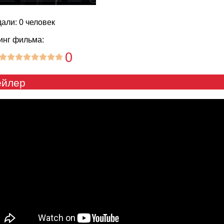
али: 0 человек
инг фильма:
0
ейлер