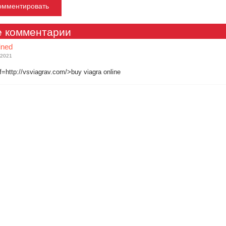
е комментарии
ined
 2021
f=http://vsviagrav.com/>buy viagra online