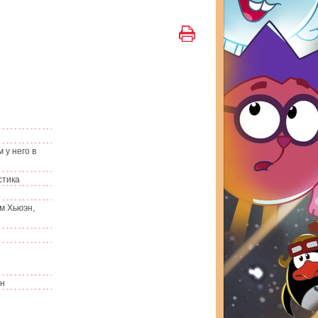
 у него в
стика
м Хьюэн,
ин