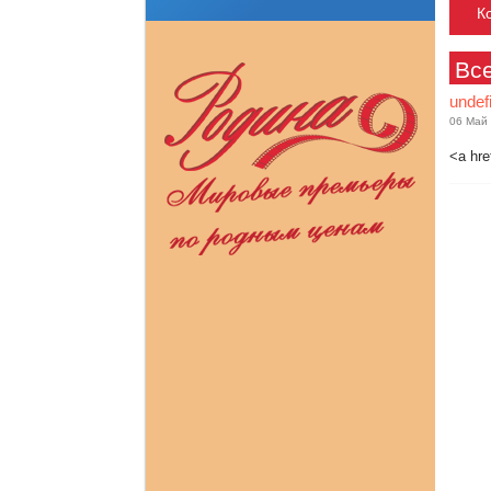
Вс
undef
06 Май
<a hre