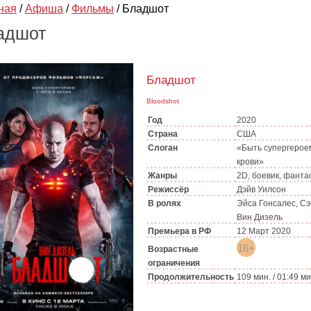
ная
/
Афиша
/
Фильмы
/
Бладшот
адшот
Бладшот
Bloodshot
Год
2020
Страна
США
Слоган
«Быть супергероем
крови»
Жанры
2D, боевик, фанта
Режиссёр
Дэйв Уилсон
В ролях
Эйса Гонсалес, Сэ
Вин Дизель
Премьера в РФ
12 Март 2020
16+
Возрастные
ограничения
Продолжительность
109 мин. / 01:49 м