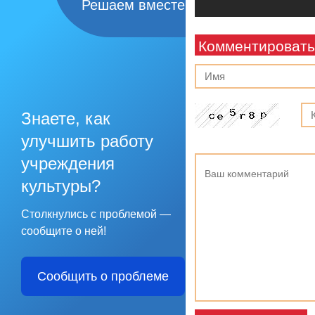
Решаем вместе
Комментировать
Знаете, как
улучшить работу
учреждения
культуры?
Столкнулись с проблемой —
сообщите о ней!
Сообщить о проблеме