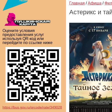
Главная
/
Афиша
/
Фи
Астерикс и та
Оцените условия
предоставления услуг
используя QR-код или
перейдите по ссылке ниже
https://bus.gov.ru/qrcode/rate/349028