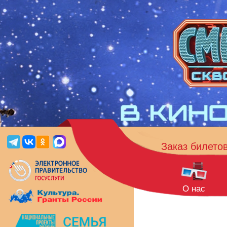
Заказ билето
О нас