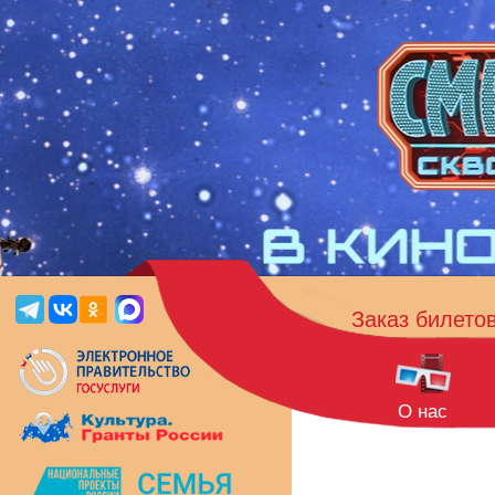
Заказ билето
О нас