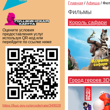
Главная
/
Афиша
/
Фи
Фильмы
Король сафари
Оцените условия
предоставления услуг
используя QR-код или
перейдите по ссылке ниже
Город героев 3D
https://bus.gov.ru/qrcode/rate/349028