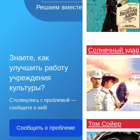
Решаем вместе
Солнечный удар
Знаете, как
улучшить работу
учреждения
культуры?
Столкнулись с проблемой —
сообщите о ней!
Том Сойер
Сообщить о проблеме