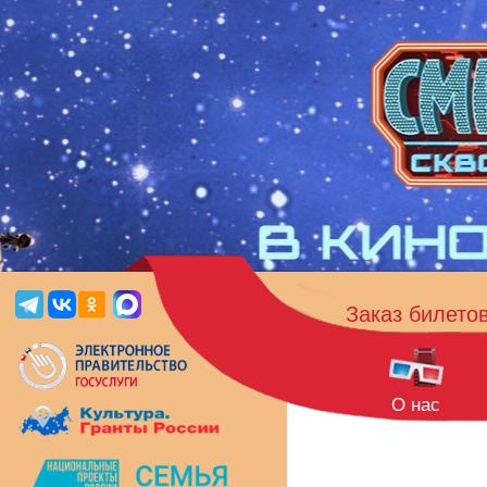
Заказ билето
О нас