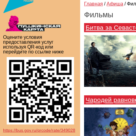
Главная
/
Афиша
/
Фи
Фильмы
Битва за Севас
Оцените условия
предоставления услуг
используя QR-код или
перейдите по ссылке ниже
Чародей равнов
https://bus.gov.ru/qrcode/rate/349028