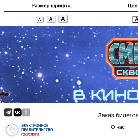
Размер шрифта:
Цве
А
А
А
Заказ билето
О нас