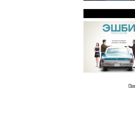
Эшби
Пр