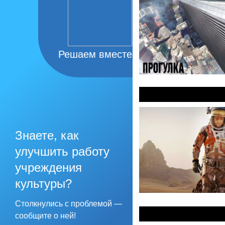
Решаем вместе
Марсианин 3D
Знаете, как
улучшить работу
учреждения
культуры?
Столкнулись с проблемой —
Легенда
сообщите о ней!