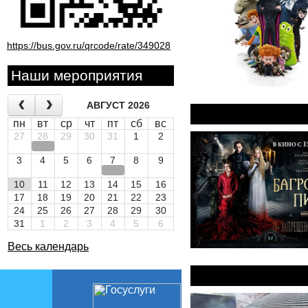
https://bus.gov.ru/qrcode/rate/349028
Наши мероприятия
АВГУСТ 2026
Багровый пик
пн
вт
ср
чт
пт
сб
вс
27
28
29
30
31
1
2
3
4
5
6
7
8
9
10
11
12
13
14
15
16
17
18
19
20
21
22
23
24
25
26
27
28
29
30
31
1
2
3
4
5
6
Весь календарь
Прогулка 3D