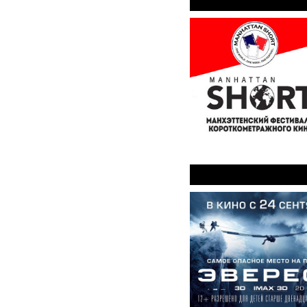
Манхэттенский 
Эверест 3D