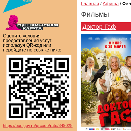
Главная
/
Афиша
/
Фи
Фильмы
Доктор Гаф
Оцените условия
предоставления услуг
используя QR-код или
перейдите по ссылке ниже
https://bus.gov.ru/qrcode/rate/349028