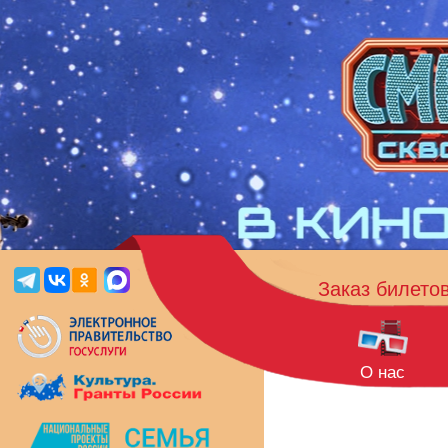
Заказ билето
О нас