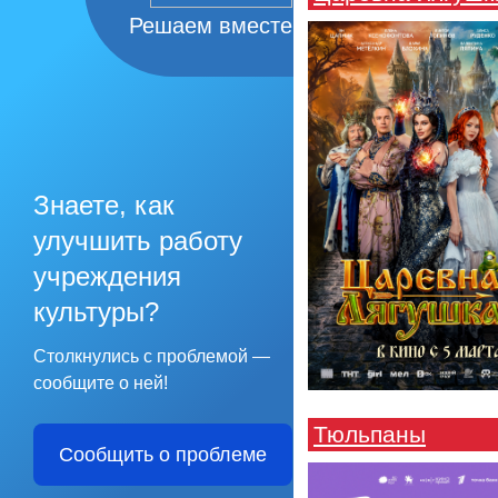
Решаем вместе
Знаете, как
улучшить работу
учреждения
культуры?
Столкнулись с проблемой —
сообщите о ней!
Тюльпаны
Сообщить о проблеме