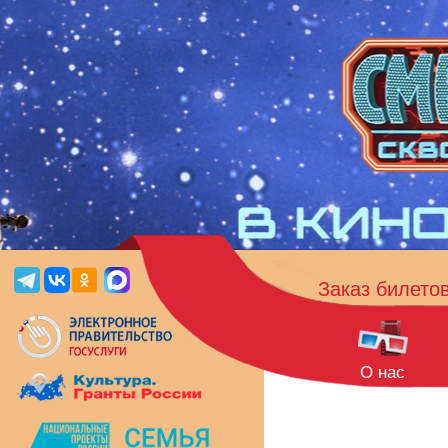
Заказ билето
О нас