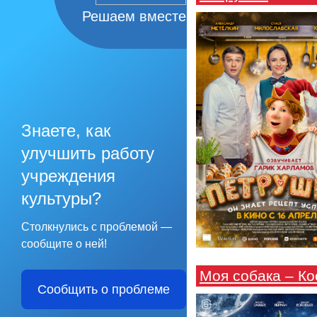
Решаем вместе
Знаете, как
улучшить работу
учреждения
культуры?
Столкнулись с проблемой —
сообщите о ней!
Моя собака – К
Сообщить о проблеме