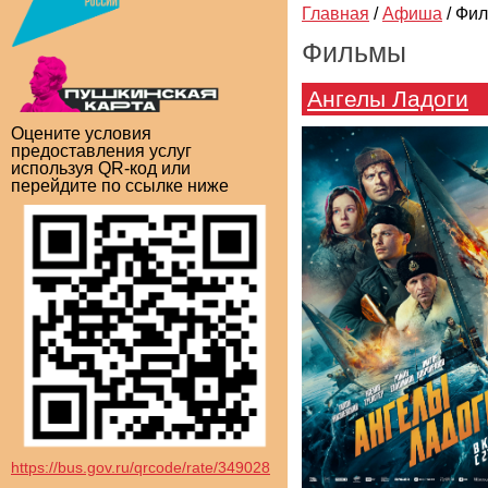
Главная
/
Афиша
/
Фи
Фильмы
Ангелы Ладоги
Оцените условия
предоставления услуг
используя QR-код или
перейдите по ссылке ниже
https://bus.gov.ru/qrcode/rate/349028