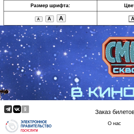
Размер шрифта:
Цве
А
А
А
Заказ билето
О нас