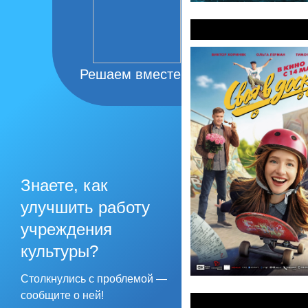
Своя в доску
Решаем вместе
Знаете, как
улучшить работу
учреждения
культуры?
Столкнулись с проблемой —
сообщите о ней!
Семь верст до р