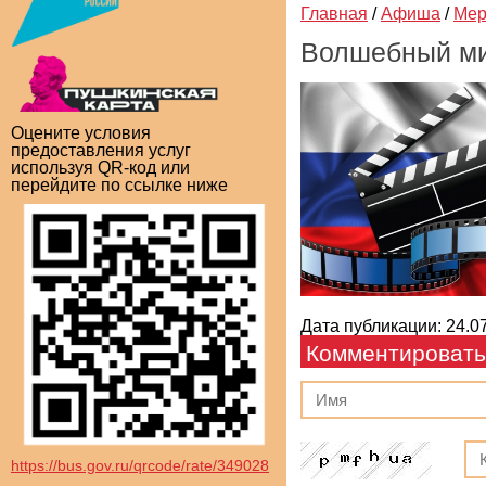
Главная
/
Афиша
/
Мер
Волшебный ми
Оцените условия
предоставления услуг
используя QR-код или
перейдите по ссылке ниже
Дата публикации: 24.07
Комментировать
https://bus.gov.ru/qrcode/rate/349028