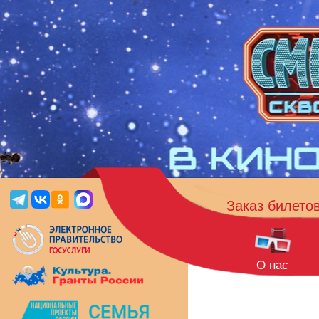
Заказ билето
О нас