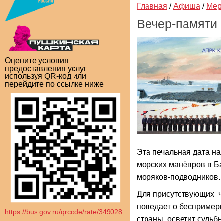
Главная
/
Афиша
/
Мер
Вечер-памяти
Оцените условия
предоставления услуг
используя QR-код или
перейдите по ссылке ниже
Эта печальная дата на
морских манёвров в Б
моряков-подводников.
Для присутствующих ч
поведает о беспример
https://bus.gov.ru/qrcode/rate/349028
страны, осветит судь