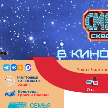
Заказ билето
О нас