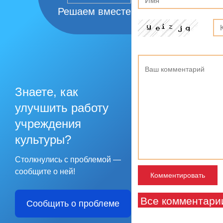
Решаем вместе
Знаете, как
улучшить работу
учреждения
культуры?
Столкнулись с проблемой —
сообщите о ней!
Все комментари
Сообщить о проблеме