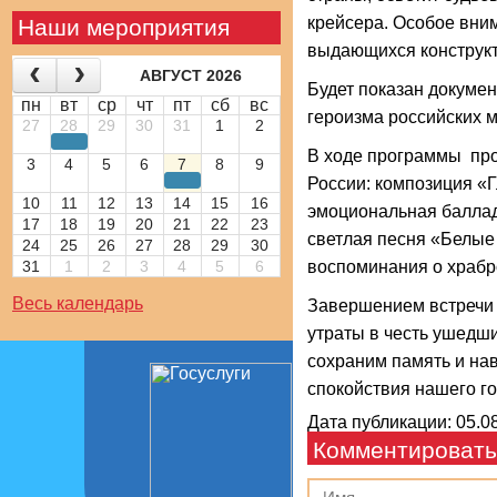
крейсера. Особое вни
Наши мероприятия
выдающихся конструкт
АВГУСТ 2026
Будет показан докуме
пн
вт
ср
чт
пт
сб
вс
героизма российских м
27
28
29
30
31
1
2
В ходе программы про
3
4
5
6
7
8
9
России: композиция «
10
11
12
13
14
15
16
эмоциональная баллад
17
18
19
20
21
22
23
светлая песня «Белые 
24
25
26
27
28
29
30
31
1
2
3
4
5
6
воспоминания о храбро
Весь календарь
Завершением встречи 
утраты в честь ушедш
сохраним память и на
спокойствия нашего го
Дата публикации: 05.08
Комментировать