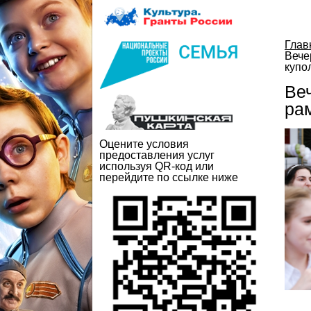
Глав
Вече
купо
Ве
ра
Оцените условия
предоставления услуг
используя QR-код или
перейдите по ссылке ниже