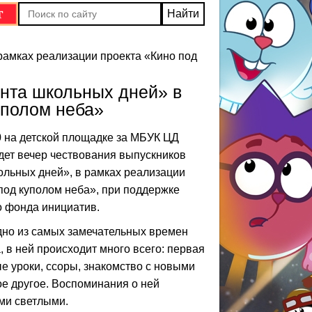
рамках реализации проекта «Кино под
нта школьных дней» в
уполом неба»
0 на детской площадке за МБУК ЦД
дет вечер чествования выпускников
ольных дней», в рамках реализации
под куполом неба», при поддержке
о фонда инициатив.
дно из самых замечательных времен
, в ней происходит много всего: первая
е уроки, ссоры, знакомство с новыми
е другое. Воспоминания о ней
ми светлыми.