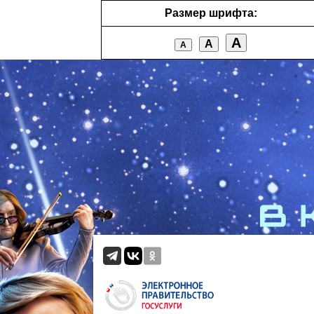
Размер шрифта:
А
А
А