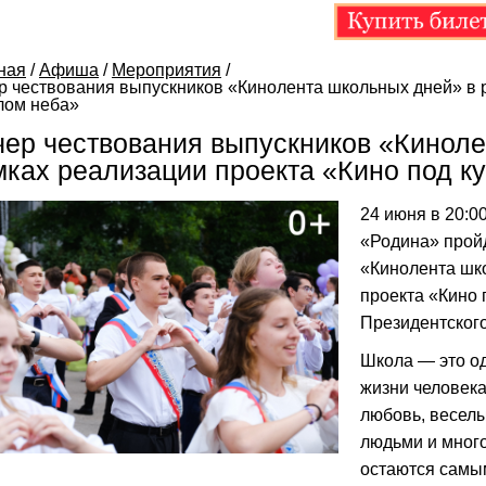
ная
/
Афиша
/
Мероприятия
/
р чествования выпускников «Кинолента школьных дней» в 
лом неба»
чер чествования выпускников «Киноле
мках реализации проекта «Кино под к
24 июня в 20:0
«Родина» прой
«Кинолента шк
проекта «Кино 
Президентског
Школа — это о
жизни человека
любовь, веселы
людьми и много
остаются самы