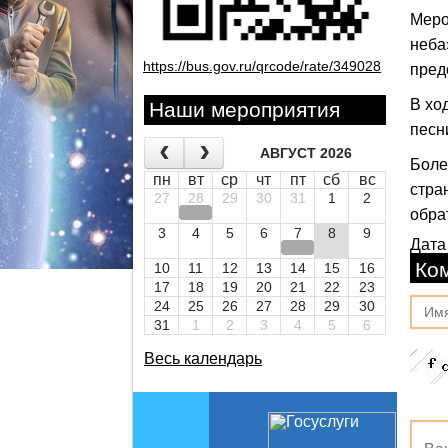
Меро
неба
https://bus.gov.ru/qrcode/rate/349028
пред
В хо
Наши мероприятия
песн
АВГУСТ 2026
Боле
пн
вт
ср
чт
пт
сб
вс
стра
27
28
29
30
31
1
2
обра
3
4
5
6
7
8
9
Дата
Ко
10
11
12
13
14
15
16
17
18
19
20
21
22
23
24
25
26
27
28
29
30
31
1
2
3
4
5
6
Весь календарь