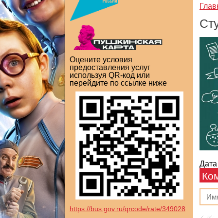
Глав
Ст
Оцените условия
предоставления услуг
используя QR-код или
перейдите по ссылке ниже
Дата
Ко
https://bus.gov.ru/qrcode/rate/349028