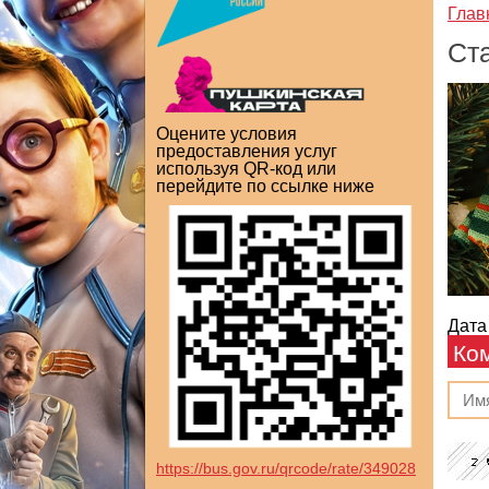
Глав
Ст
Оцените условия
предоставления услуг
используя QR-код или
перейдите по ссылке ниже
Дата
Ко
https://bus.gov.ru/qrcode/rate/349028