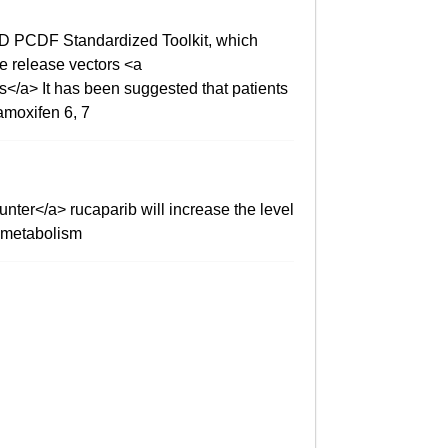
DD PCDF Standardized Toolkit, which
ve release vectors <a
s</a> It has been suggested that patients
amoxifen 6, 7
nter</a> rucaparib will increase the level
4 metabolism