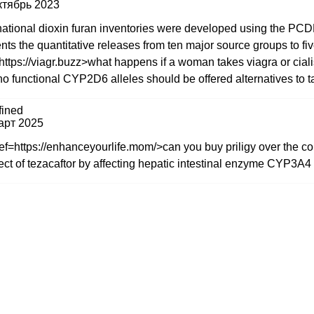
ктябрь 2023
ational dioxin furan inventories were developed using the PC
nts the quantitative releases from ten major source groups to fi
https://viagr.buzz>what happens if a woman takes viagra or ciali
no functional CYP2D6 alleles should be offered alternatives to t
fined
арт 2025
ef=https://enhanceyourlife.mom/>can you buy priligy over the cou
fect of tezacaftor by affecting hepatic intestinal enzyme CYP3A