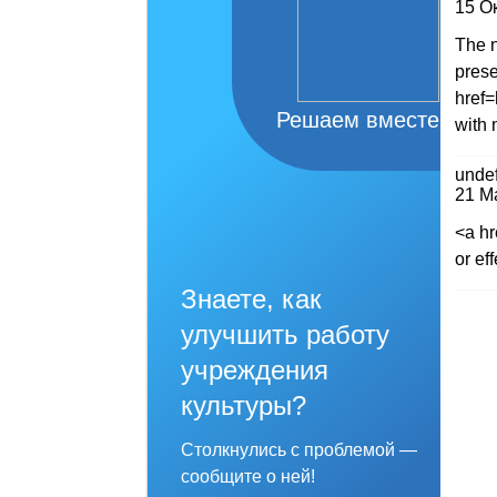
15 О
The n
prese
href=
Решаем вместе
with 
unde
21 М
<a hr
or ef
Знаете, как
улучшить работу
учреждения
культуры?
Столкнулись с проблемой —
сообщите о ней!