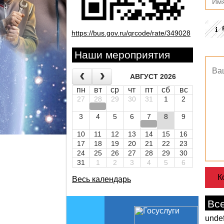
https://bus.gov.ru/qrcode/rate/349028
Наши мероприятия
АВГУСТ 2026
пн
вт
ср
чт
пт
сб
вс
27
28
29
30
31
1
2
3
4
5
6
7
8
9
10
11
12
13
14
15
16
17
18
19
20
21
22
23
24
25
26
27
28
29
30
31
1
2
3
4
5
6
Весь календарь
Вс
unde