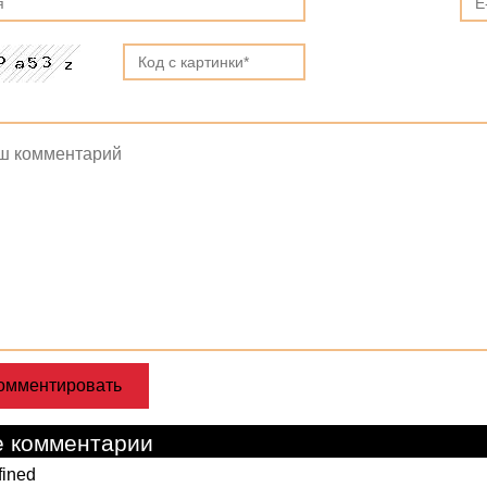
е комментарии
fined