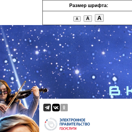
Размер шрифта:
А
А
А