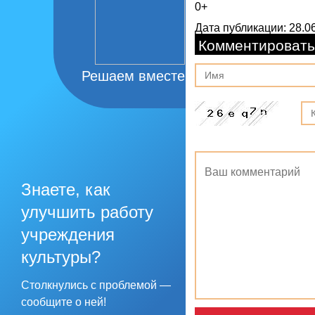
0+
Дата публикации: 28.06
Комментировать
Решаем вместе
Знаете, как
улучшить работу
учреждения
культуры?
Столкнулись с проблемой —
сообщите о ней!