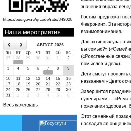
значения образа лебе
Гостям предложат пос
https://bus.gov.ru/qrcode/rate/349028
Февронии». Эта истор
Наши мероприятия
взаимопонимания.
Для активных участни
АВГУСТ 2026
вы семью?» («Семейны
пн
вт
ср
чт
пт
сб
вс
(«Родственные связи»
27
28
29
30
31
1
2
помыслов и дел»).
3
4
5
6
7
8
9
Дети смогут проявить
10
11
12
13
14
15
16
названием «Цветок сч
17
18
19
20
21
22
23
24
25
26
27
28
29
30
Завершится празднич
31
1
2
3
4
5
6
сувенирами — «Ромашк
Весь календарь
пожелания здоровья, б
Этот семейный праздн
насладиться общением