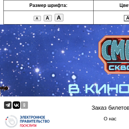
Размер шрифта:
Цве
А
А
А
Заказ билето
О нас