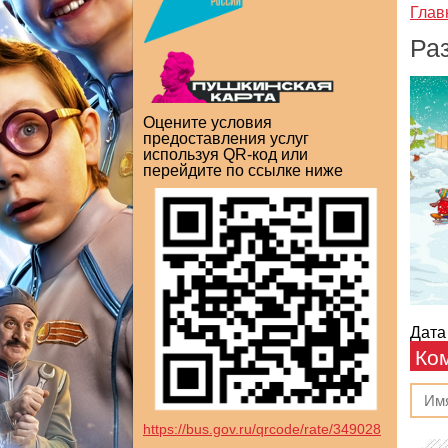
Глав
Ра
Оцените условия
предоставления услуг
используя QR-код или
перейдите по ссылке ниже
Дата
Ко
https://bus.gov.ru/qrcode/rate/349028