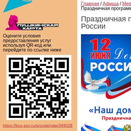
Главная
/
Афиша
/
Мер
Праздничная програм
Праздничная 
России
Оцените условия
предоставления услуг
используя QR-код или
перейдите по ссылке ниже
https://bus.gov.ru/qrcode/rate/349028