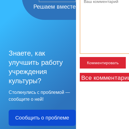
Решаем вместе
Знаете, как
улучшить работу
учреждения
Все комментари
культуры?
Столкнулись с проблемой —
сообщите о ней!
Сообщить о проблеме