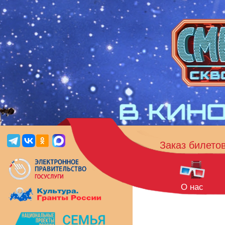
Заказ билето
О нас