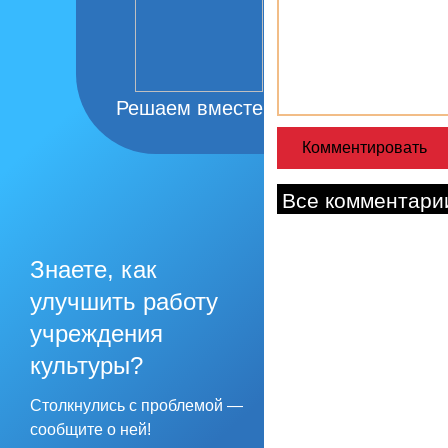
Решаем вместе
Все комментари
Знаете, как
улучшить работу
учреждения
культуры?
Столкнулись с проблемой —
сообщите о ней!