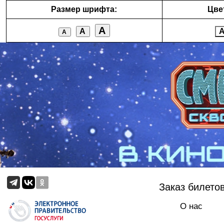
Размер шрифта:
Цве
А
А
А
Заказ билето
О нас