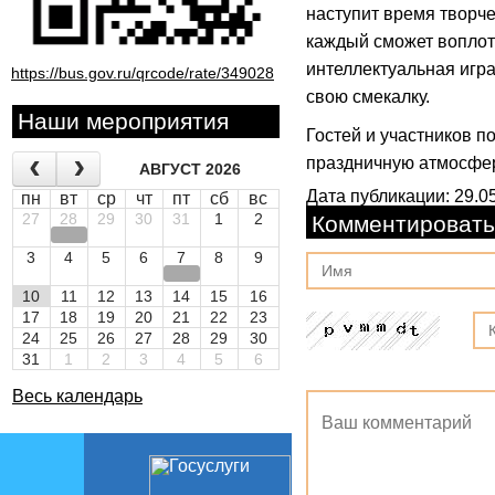
наступит время творче
каждый сможет воплот
интеллектуальная игра
https://bus.gov.ru/qrcode/rate/349028
свою смекалку.
Наши мероприятия
Гостей и участников п
праздничную атмосфер
АВГУСТ 2026
Дата публикации: 29.05
пн
вт
ср
чт
пт
сб
вс
27
28
29
30
31
1
2
Комментировать
3
4
5
6
7
8
9
10
11
12
13
14
15
16
17
18
19
20
21
22
23
24
25
26
27
28
29
30
31
1
2
3
4
5
6
Весь календарь