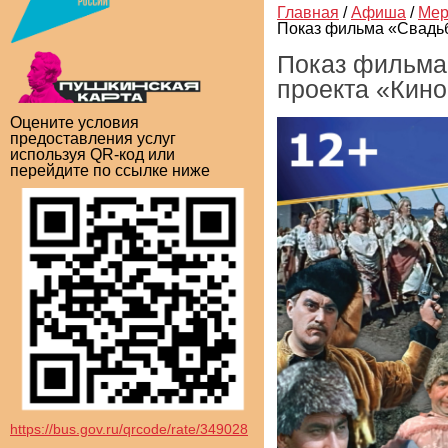
Главная
/
Афиша
/
Мер
Показ фильма «Свадьб
Показ фильма
проекта «Кино
Оцените условия
предоставления услуг
используя QR-код или
перейдите по ссылке ниже
https://bus.gov.ru/qrcode/rate/349028