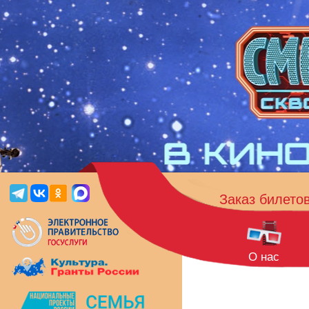
Заказ билето
О нас