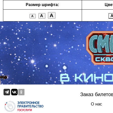
Размер шрифта:
Цве
А
А
А
Заказ билето
О нас