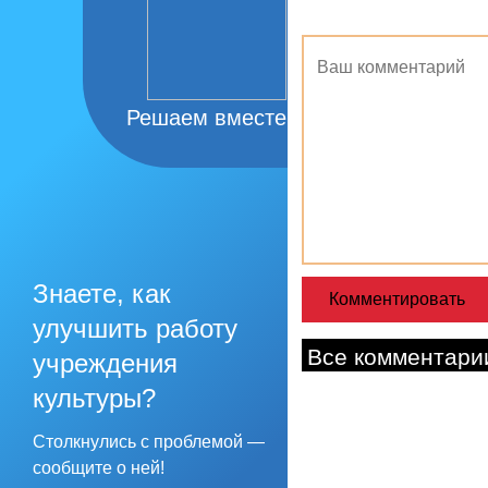
Решаем вместе
Знаете, как
улучшить работу
Все комментари
учреждения
культуры?
Столкнулись с проблемой —
сообщите о ней!