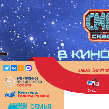
Заказ билето
О нас