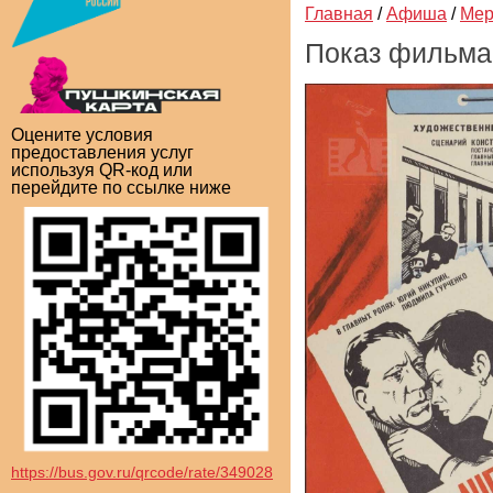
Главная
/
Афиша
/
Мер
Показ фильма
Оцените условия
предоставления услуг
используя QR-код или
перейдите по ссылке ниже
https://bus.gov.ru/qrcode/rate/349028