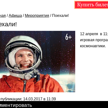
ная
/
Афиша
/
Мероприятия
/
Поехали!
ехали!
12 апреля в 11
игровая прогр
космонавтики.
 публикации: 14.03.2017 в 11:39
мментировать