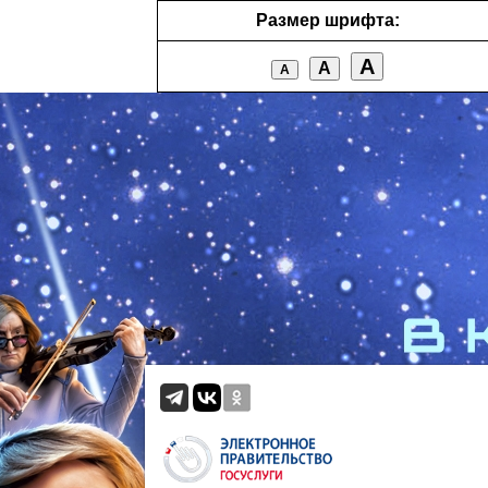
Размер шрифта:
А
А
А