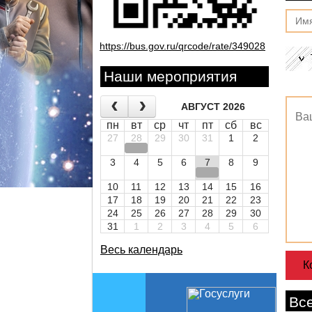
https://bus.gov.ru/qrcode/rate/349028
Наши мероприятия
АВГУСТ 2026
пн
вт
ср
чт
пт
сб
вс
27
28
29
30
31
1
2
3
4
5
6
7
8
9
10
11
12
13
14
15
16
17
18
19
20
21
22
23
24
25
26
27
28
29
30
31
1
2
3
4
5
6
Весь календарь
Вс