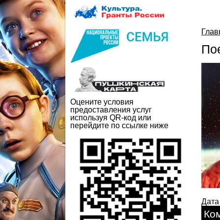
Глав
По
Оцените условия
предоставления услуг
используя QR-код или
перейдите по ссылке ниже
Дата
Ко