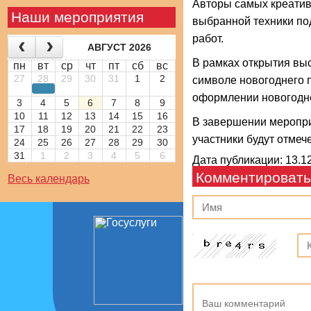
Авторы самых креатив
Наши мероприятия
выбранной техники по
работ.
АВГУСТ 2026
В рамках открытия выс
пн
вт
ср
чт
пт
сб
вс
27
28
29
30
31
1
2
символе новогоднего 
оформлении новогодн
3
4
5
6
7
8
9
10
11
12
13
14
15
16
В завершении меропри
17
18
19
20
21
22
23
участники будут отмеч
24
25
26
27
28
29
30
31
1
2
3
4
5
6
Дата публикации: 13.12
Комментировать
Весь календарь