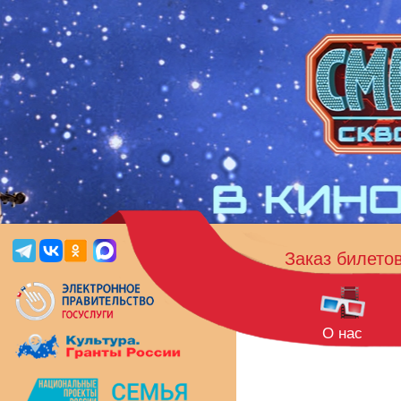
Заказ билето
О нас