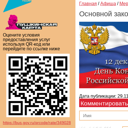
Главная
/
Афиша
/
Мер
Основной зак
Оцените условия
предоставления услуг
используя QR-код или
перейдите по ссылке ниже
Дата публикации: 29.11
Комментировать
https://bus.gov.ru/qrcode/rate/349028