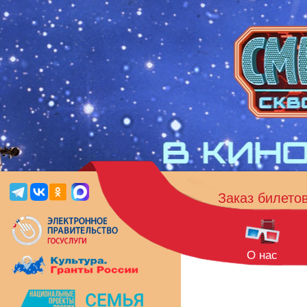
Заказ билето
О нас