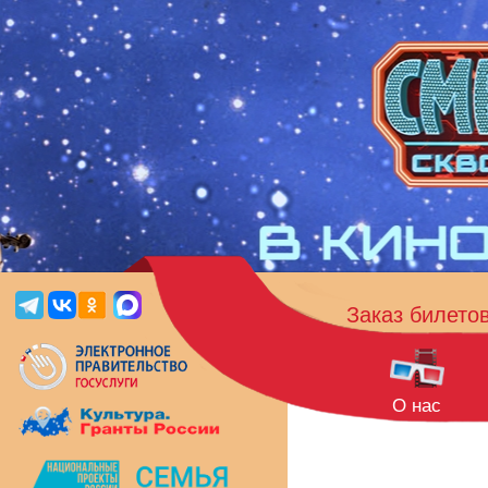
Заказ билето
О нас