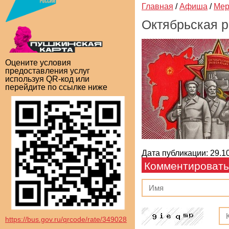
Главная
/
Афиша
/
Мер
Октябрьская р
Оцените условия
предоставления услуг
используя QR-код или
перейдите по ссылке ниже
Дата публикации: 29.10
Комментировать
https://bus.gov.ru/qrcode/rate/349028