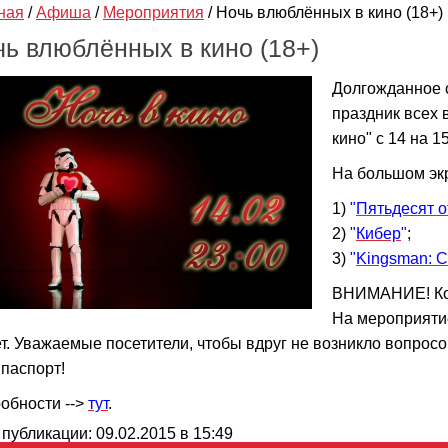
ная
/
Афиша
/
Мероприятия
/
Ночь влюблённых в кино (18+)
чь влюблённых в кино (18+)
Долгожданное с
праздник всех 
кино" с 14 на 1
На большом экр
1)
"
Пятьдесят о
2)
"
Кибер
"
;
3)
"
Kingsman: С
ВНИМАНИЕ! Кол
На мероприятие
ет. Уважаемые посетители, чтобы вдруг не возникло вопросо
 паспорт!
обности -->
тут
.
 публикации: 09.02.2015 в 15:49