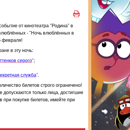
обытие от кинотеатра "Родина" в
влюблённых - "Ночь влюблённых в
5 февраля!
ане в эту ночь:
ттенков серого
"
;
екретная служба
"
.
ичество билетов строго ограничено!
 допускаются только лица, достигшие
в при покупке билетов, имейте при