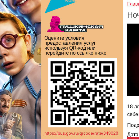
Глав
Но
Оцените условия
предоставления услуг
используя QR-код или
перейдите по ссылке ниже
18 л
себе
Подр
https://bus.gov.ru/qrcode/rate/349028
Дата