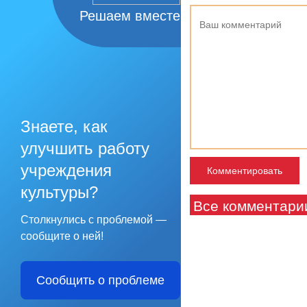
Решаем вместе
Знаете, как
улучшить работу
учреждения
культуры?
Все комментари
Столкнулись с проблемой —
сообщите о ней!
Сообщить о проблеме