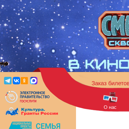
Заказ билето
О нас