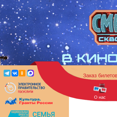
Заказ билето
О нас