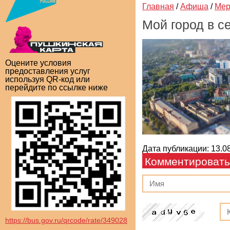
Главная
/
Афиша
/
Мер
Мой город в се
Оцените условия
предоставления услуг
используя QR-код или
перейдите по ссылке ниже
Дата публикации: 13.08
Комментировать
https://bus.gov.ru/qrcode/rate/349028