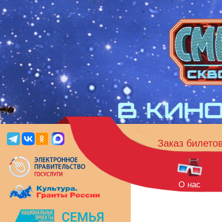
Заказ билето
О нас