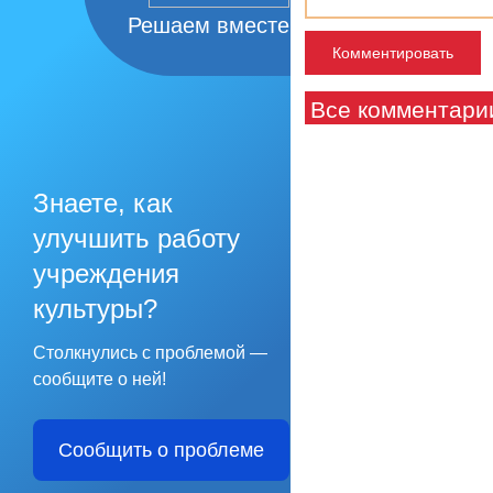
Решаем вместе
Все комментари
Знаете, как
улучшить работу
учреждения
культуры?
Столкнулись с проблемой —
сообщите о ней!
Сообщить о проблеме