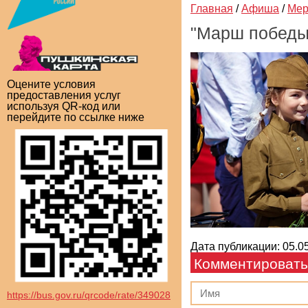
Главная
/
Афиша
/
Мер
"Марш победы
Оцените условия
предоставления услуг
используя QR-код или
перейдите по ссылке ниже
Дата публикации: 05.05
Комментировать
https://bus.gov.ru/qrcode/rate/349028