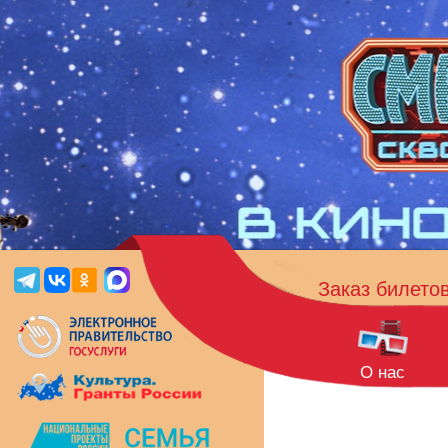
Заказ билето
О нас