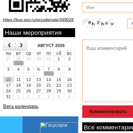
https://bus.gov.ru/qrcode/rate/349028
Наши мероприятия
АВГУСТ 2026
пн
вт
ср
чт
пт
сб
вс
27
28
29
30
31
1
2
3
4
5
6
7
8
9
10
11
12
13
14
15
16
17
18
19
20
21
22
23
24
25
26
27
28
29
30
31
1
2
3
4
5
6
Весь календарь
Все комментари