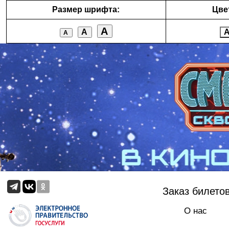
Размер шрифта:
Цве
А
А
А
Заказ билето
О нас