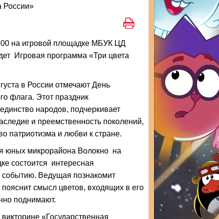
а России»
6:00 на игровой площадке МБУК ЦД
дет Игровая программа «Три цвета
густа в России отмечают День
го флага. Этот праздник
единство народов, подчеркивает
аследие и преемственность поколений,
во патриотизма и любви к стране.
я юных микрорайона Волокно на
дке состоится интересная
у событию. Ведущая познакомит
 пояснит смысл цветов, входящих в его
енно поднимают.
 викторине «Государственная