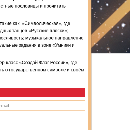
естные пословицы и прочитать
такие как: «Символическая», где
одных танцев «Русские пляски»;
носливость; музыкальное направление
уальные задания в зоне «Умники и
р-класс «Создай Флаг России», где
ть о государственном символе и своём