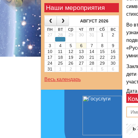
симв
Наши мероприятия
стих
АВГУСТ 2026
Во в
пн
вт
ср
чт
пт
сб
вс
узна
27
28
29
30
31
1
2
подв
3
4
5
6
7
8
9
«Рус
10
11
12
13
14
15
16
умни
17
18
19
20
21
22
23
24
25
26
27
28
29
30
Закл
31
1
2
3
4
5
6
дети
Весь календарь
учас
Дата
Ко