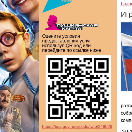
Глав
Иг
Оцените условия
предоставления услуг
используя QR-код или
перейдите по ссылке ниже
разв
собр
комп
https://bus.gov.ru/qrcode/rate/349028
Зате