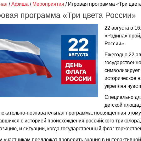
ная
/
Афиша
/
Мероприятия
/
Игровая программа «Три цвет
ровая программа «Три цвета России»
22 августа в 1
«Родина» прой
России».
Ежегодно 22 ав
государственно
символизирует 
историческое н
укрепляя чувст
Специально дл
детской площа
лекательно-познавательная программа, посвящённая этом
авшихся с историей происхождения российского триколора,
озицию, и ситуации, когда государственный флаг торжеств
м участникам предложат проверить знания в интерактивной