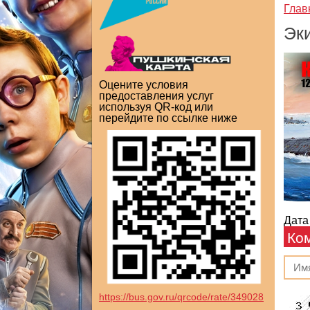
Глав
Эк
Оцените условия
предоставления услуг
используя QR-код или
перейдите по ссылке ниже
Дата
Ко
https://bus.gov.ru/qrcode/rate/349028