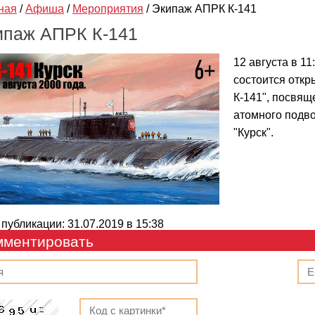
ная
/
Афиша
/
Мероприятия
/
Экипаж АПРК К-141
ипаж АПРК К-141
12 августа в 1
состоится отк
К-141", посвя
атомного подво
"Курск".
 публикации: 31.07.2019 в 15:38
мментировать