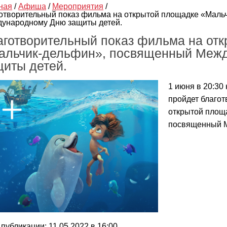
ная
/
Афиша
/
Мероприятия
/
отворительный показ фильма на открытой площадке «Маль
ународному Дню защиты детей.
аготворительный показ фильма на от
альчик-дельфин», посвященный Меж
щиты детей.
1 июня в 20:3
пройдет благо
открытой площ
посвященный М
 публикации: 11.05.2022 в 16:00