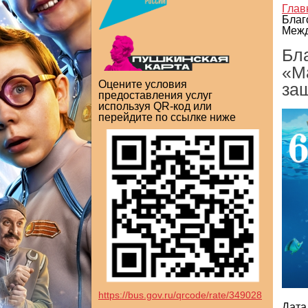
Глав
Благ
Межд
Бл
«М
Оцените условия
за
предоставления услуг
используя QR-код или
перейдите по ссылке ниже
https://bus.gov.ru/qrcode/rate/349028
Дата