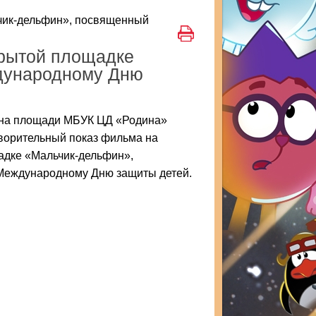
чик-дельфин», посвященный
крытой площадке
дународному Дню
0 на площади МБУК ЦД «Родина»
творительный показ фильма на
адке «Мальчик-дельфин»,
еждународному Дню защиты детей.