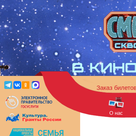
Заказ билето
О нас