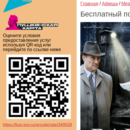
Главная
/
Афиша
/
Мер
Бесплатный п
Оцените условия
предоставления услуг
используя QR-код или
перейдите по ссылке ниже
https://bus.gov.ru/qrcode/rate/349028