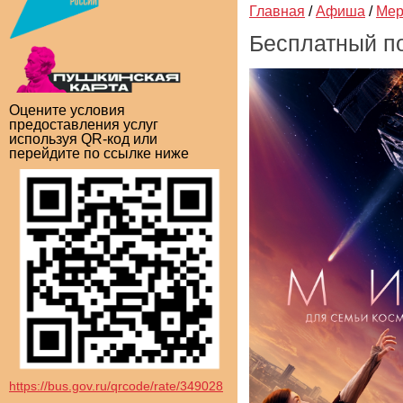
Главная
/
Афиша
/
Мер
Бесплатный п
Оцените условия
предоставления услуг
используя QR-код или
перейдите по ссылке ниже
https://bus.gov.ru/qrcode/rate/349028