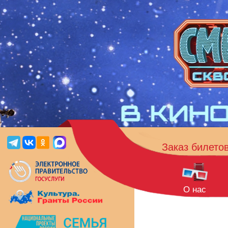
Заказ билето
О нас