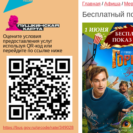
Главная
/
Афиша
/
Мер
Бесплатный п
Оцените условия
предоставления услуг
используя QR-код или
перейдите по ссылке ниже
https://bus.gov.ru/qrcode/rate/349028