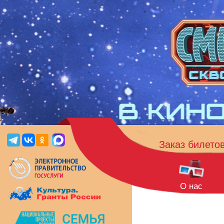
Заказ билето
О нас