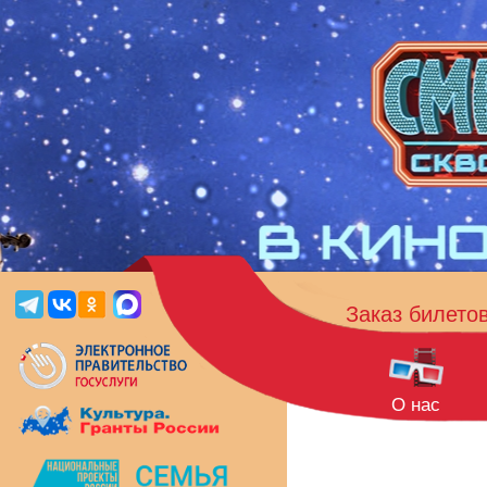
Заказ билето
О нас