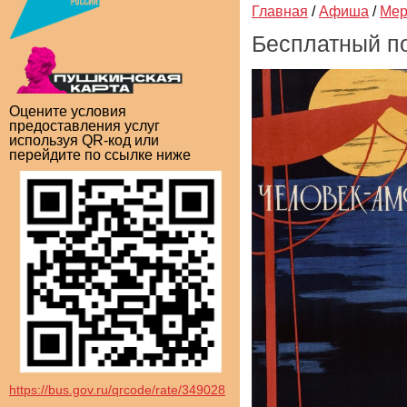
Главная
/
Афиша
/
Мер
Бесплатный п
Оцените условия
предоставления услуг
используя QR-код или
перейдите по ссылке ниже
https://bus.gov.ru/qrcode/rate/349028