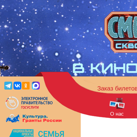
Заказ билето
О нас