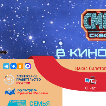
Заказ билето
О нас