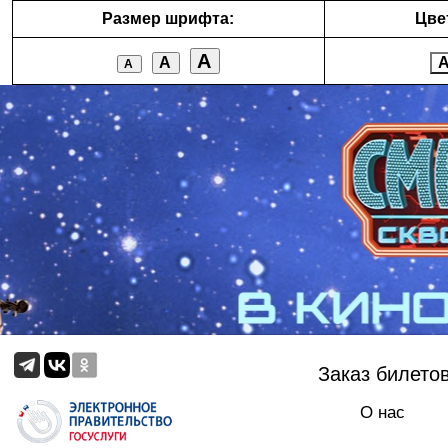
Размер шрифта:
Цве
А
А
А
Заказ билето
О нас