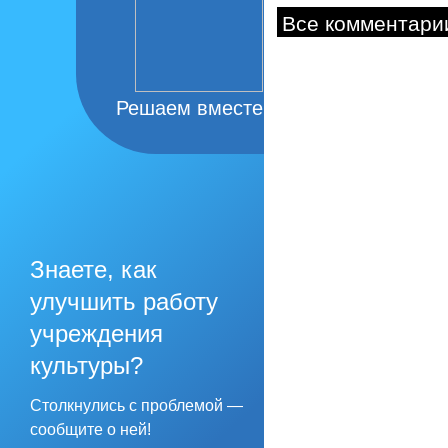
Все комментари
Решаем вместе
Знаете, как
улучшить работу
учреждения
культуры?
Столкнулись с проблемой —
сообщите о ней!