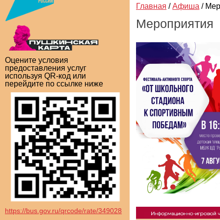
Главная
/
Афиша
/
Мер
Мероприятия
Оцените условия
предоставления услуг
используя QR-код или
перейдите по ссылке ниже
https://bus.gov.ru/qrcode/rate/349028