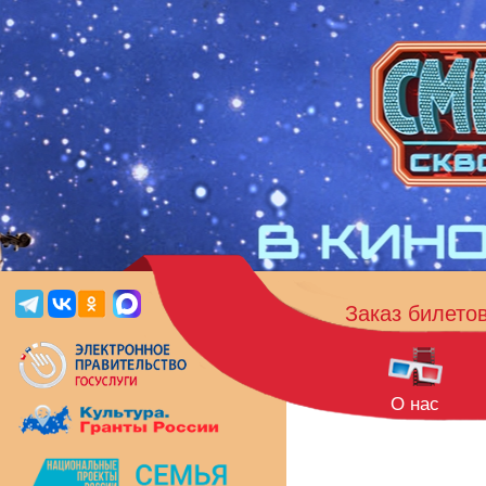
Заказ билето
О нас